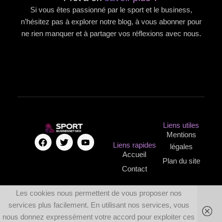
Si vous êtes passionné par le sport et le business,
n’hésitez pas à explorer notre blog, à vous abonner pour
ne rien manquer et à partager vos réflexions avec nous.
Liens utiles
Mentions
F
T
Y
Liens rapides
a
w
o
légales
c
i
u
Accueil
Plan du site
e
t
t
Contact
b
t
u
o
e
b
o
r
e
Les cookies nous permettent de vous proposer nos
k
services plus facilement. En utilisant nos services, vous
nous donnez expressément votre accord pour exploiter ces